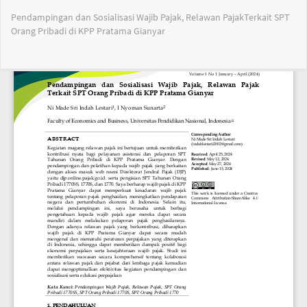
Return
Pendampingan dan Sosialisasi Wajib Pajak, Relawan PajakTerkait SPT
to
Orang Pribadi di KPP Pratama Gianyar
Article
Details
Do
Do
PD